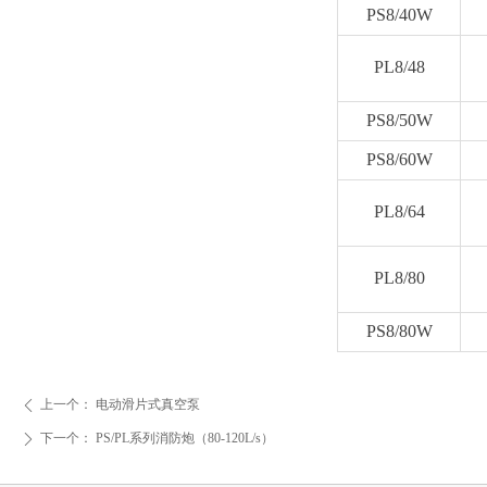
PS8/40W
PL8/48
PS8/50W
PS8/60W
PL8/64
PL8/80
PS8/80W
上一个：
电动滑片式真空泵
ꄴ
下一个：
PS/PL系列消防炮（80-120L/s）
ꄲ