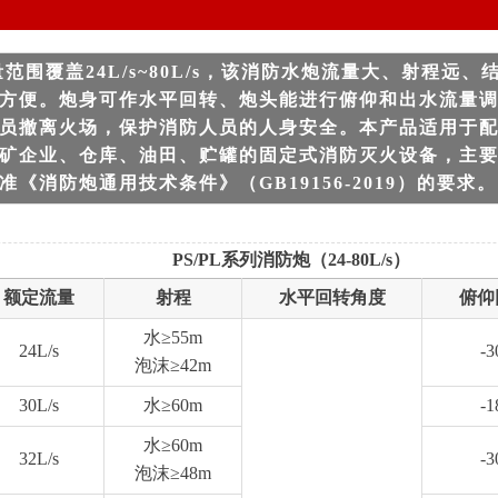
范围覆盖24L/s~80L/s，该消防水炮流量大、射程远
方便。炮身可作水平回转、炮头能进行俯仰和出水流量
员撤离火场，保护消防人员的人身安全。本产品适用于
矿企业、仓库、油田、贮罐的固定式消防灭火设备，主
《消防炮通用技术条件》（GB19156-2019）的要求。
PS/PL系列消防炮（24-80L/s）
额定流量
射程
水平回转角度
俯仰
水≥55m
24L/s
-3
泡沫≥42m
30L/s
水≥60m
-1
水≥60m
32L/s
-3
泡沫≥48m