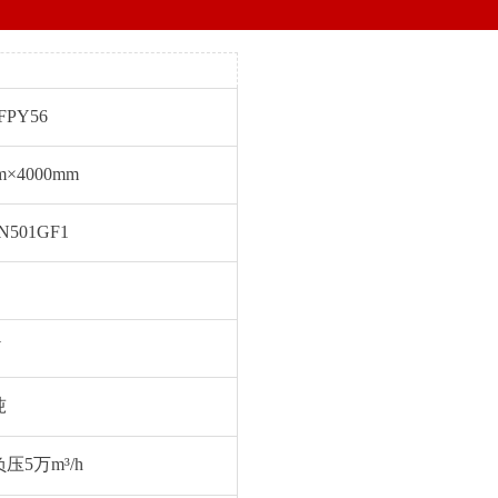
FPY56
m×4000mm
N501GF1
W
吨
压5万m³/h