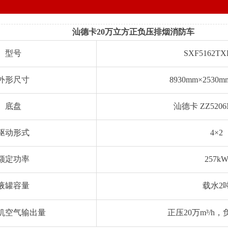
汕德卡20万立方正负压排烟消防车
型号
SXF5162TX
外形尺寸
8930mm×2530m
底盘
汕德卡 ZZ5206
驱动形式
4×2
额定功率
257k
液罐容量
载水2
机空气输出量
正压20万m³/h，负